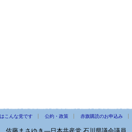
はこんな党です
公約・政策
赤旗購読のお申込み
佐藤まさゆき―日本共産党 石川県議会議員