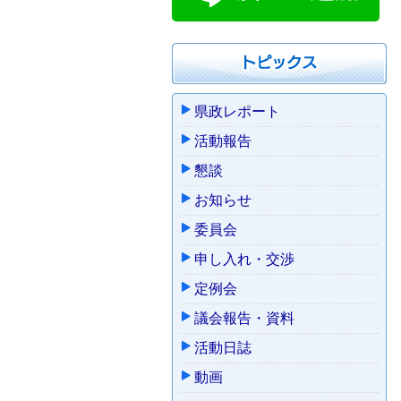
県政レポート
活動報告
懇談
お知らせ
委員会
申し入れ・交渉
定例会
議会報告・資料
活動日誌
動画